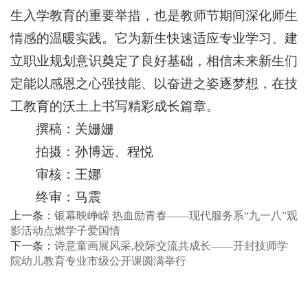
生入学教育的重要举措，也是教师节期间深化师生
情感的温暖实践。它为新生快速适应专业学习、建
立职业规划意识奠定了良好基础，相信未来新生们
定能以感恩之心强技能、以奋进之姿逐梦想，在技
工教育的沃土上书写精彩成长篇章。
撰稿：关姗姗
拍摄：孙博远、程悦
审核：王娜
终审：马震
上一条：
银幕映峥嵘 热血励青春——现代服务系“九一八”观
影活动点燃学子爱国情
下一条：
诗意童画展风采,校际交流共成长——开封技师学
院幼儿教育专业市级公开课圆满举行