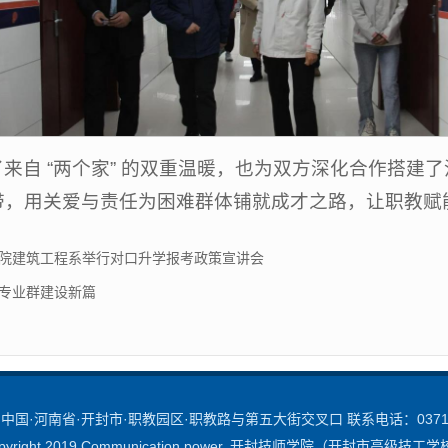
来自 “两个家” 的双重温暖，也为双方深化合作搭建
带，用关爱与责任为困难群体铺就成才之路，让职教赋
学院建筑工程系举行对口升学报考政策宣讲会
能专业群建设新篇
国·河南省·开封市·职教园区·职教路与第五大街交叉口 联系电话：0371-2
pyright 2019 Communication power. 开封技师学院（开封市高级技工