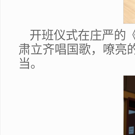
开班仪式在庄严的
肃立齐唱国歌，嘹亮
当。