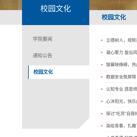
校园文化
校园文化
学院要闻
立德树人，规矩
凝心聚力 旋出
通知公告
银幕映峥嵘，热
校园文化
数据安全筑屏障 
认知专业 感恩
心沐阳光，快乐
探讨“吃货”自
染绘青春，扎趣