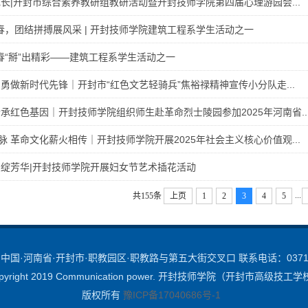
成长|开封市综合素养教研组教研活动暨开封技师学院第四届心理游园会...
青春，团结拼搏展风采 | 开封技师学院建筑工程系学生活动之一
青春“掰”出精彩——建筑工程系学生活动之一
勇做新时代先锋｜开封市“红色文艺轻骑兵”焦裕禄精神宣传小分队走...
承红色基因｜开封技师学院组织师生赴革命烈士陵园参加2025年河南省..
 革命文化薪火相传｜开封技师学院开展2025年社会主义核心价值观...
帼绽芳华|开封技师学院开展妇女节艺术插花活动
...
共155条
上页
1
2
3
4
5
国·河南省·开封市·职教园区·职教路与第五大街交叉口 联系电话：0371-2
pyright 2019 Communication power. 开封技师学院（开封市高级技工
版权所有
豫ICP备17040686号-1