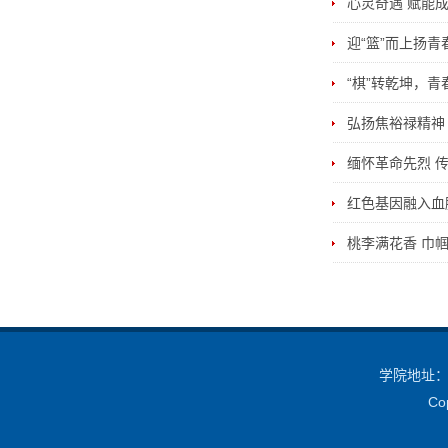
心灵奇遇 赋能
迎“篮”而上扬
“棋”转乾坤，
弘扬焦裕禄精神 
缅怀革命先烈 传
红色基因融入血脉
桃李满花香 巾
学院地址：中
Co