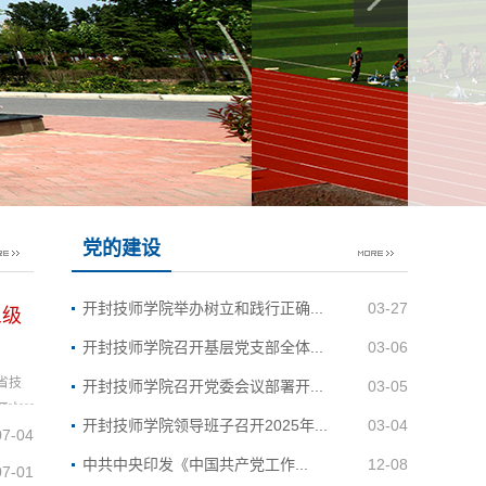
党的建设
开封技师学院举办树立和践行正确...
03-27
三级
开封技师学院召开基层党支部全体...
03-06
省技
开封技师学院召开党委会议部署开...
03-05
工电
开封技师学院领导班子召开2025年...
03-04
07-04
基地
教师培
中共中央印发《中国共产党​工作...
12-08
07-01