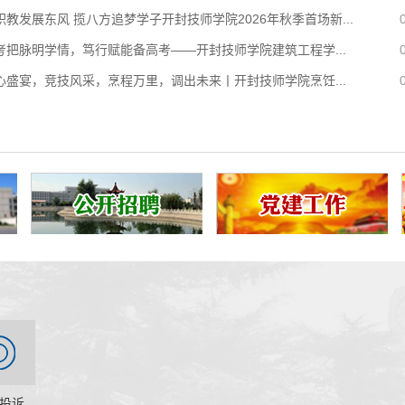
训班”于2026年7月2日在开封技师学院顺利开班。开封技
职教发展东风 揽八方追梦学子开封技师学院2026年秋季首场新...
副院长王志广，焦作技师学院副院长赵慧娟出席会议，人
工学一体化师资培训骨干教师朱彦齐及参训学员等参加了
考把脉明学情，笃行赋能备高考——开封技师学院建筑工程学...
仪式。开班仪式...
心盛宴，竞技风采，烹程万里，调出未来丨开封技师学院烹饪...
投诉